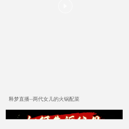
释梦直播--两代女儿的火锅配菜