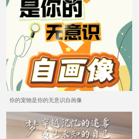
你的宠物是你的无意识自画像