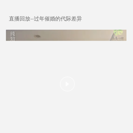
直播回放--过年催婚的代际差异