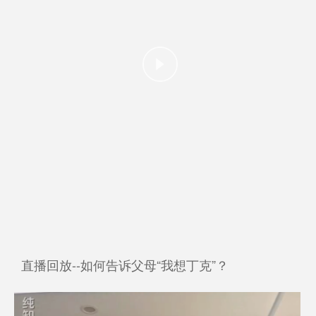
直播回放--如何告诉父母“我想丁克”？