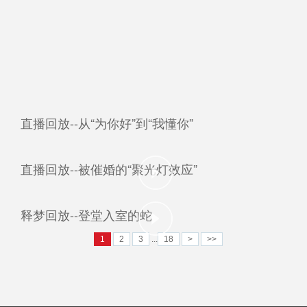
直播回放--从“为你好”到“我懂你”
直播回放--被催婚的“聚光灯效应”
释梦回放--登堂入室的蛇
1
2
3
...
18
>
>>