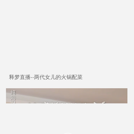
释梦直播--两代女儿的火锅配菜