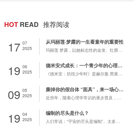
HOT
READ
推荐阅读
17
从玛丽莲·梦露的一生看童年的重要性
07
2025
玛丽莲·梦露，以她标志性的金发、红唇，以及极具诱惑性的性感身姿，成为了一个时代的
19
德米安式成长：一个青少年的心理解构与重塑
06
2025
《德米安：彷徨少年时》是赫尔曼·黑塞在第一次世界大战期间创作的一部小说。这一时期
09
撕掉你的假自体 “面具”，来一场心灵 “卸妆” 大戏
05
2025
近些年，随着心理学常识的逐步普及，许多专业术语都变成了流行语，像社交场合中被人随
19
编制的尽头是什么？
04
2025
人们常说：“宇宙的尽头是编制”。太多父母对孩子的期望，终极落脚点就是“考编”。一