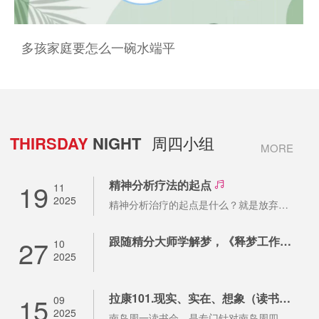
多孩家庭要怎么一碗水端平
THIRSDAY
NIGHT
周四小组
MORE
19
精神分析疗法的起点
11
2025
精神分析治疗的起点是什么？就是放弃催眠，转向自由联想，随后在自由联想的这个节点上
27
跟随精分大师学解梦，《释梦工作坊》邀您加入！
10
2025
15
拉康101.现实、实在、想象（读书会答疑）
09
2025
南岛周一读书会，是专门针对南岛周四小组学员组织的读书答疑活动，本小节结合阅读黄作