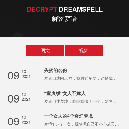
DECRYPT
DREAMSPELL
解密梦语
图文
视频
09
失落的名份
10
2021
梦者自述向老师，我最近多梦，这是我的一些梦境，希望您能给我一个回复或者给我一些提
09
“童贞版”女人不嫁人
10
2021
梦者自述梦境：昨晚我做了一个，梦境很有画面感。请向老师您帮我解解这个梦，谢谢！梦
09
一个女人的4个奇幻梦境
10
2021
梦境1：有一次，我梦见自己不小心从天桥上掉下来，意识还清晰，我庆幸地想：我没有死，