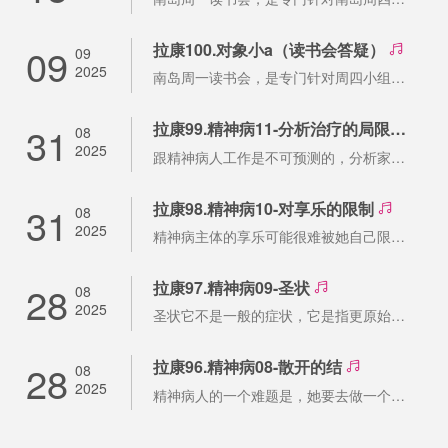
09
拉康100.对象小a（读书会答疑）
09
2025
南岛周一读书会，是专门针对周四小组学员组织的读书答疑活动，本集结合阅读黄作先生的
31
拉康99.精神病11-分析治疗的局限性
08
2025
跟精神病人工作是不可预测的，分析家必须永远对“惊奇”保持开放态度，并随时准备接受
31
拉康98.精神病10-对享乐的限制
08
2025
精神病主体的享乐可能很难被她自己限制或定位，这经常导致她试图通过毁伤或切掉“有问
28
拉康97.精神病09-圣状
08
2025
圣状它不是一般的症状，它是指更原始的症状，是一种实在的言说，是朝向“父之名”的言
28
拉康96.精神病08-散开的结
08
2025
精神病人的一个难题是，她要去做一个结（knot），通过这个结，将想象维度、象征维度、