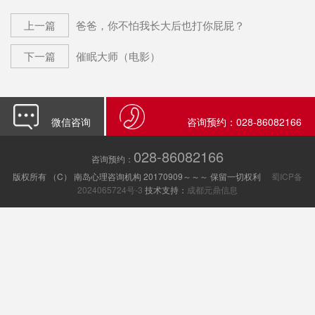
上一篇
爸爸，你不怕我长大后也打你屁屁？
下一篇
催眠大师（电影）
微信咨询
咨询预约：028-86082166
028-86082166
咨询预约：
版权所有 （C） 南岛心理咨询机构 20170909～～～ 保留一切权利
蜀ICP备
2024065724号-3
技术支持：
成都元鼎信息