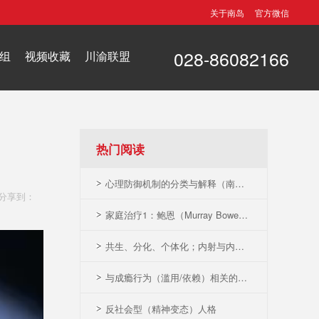
关于南岛
官方微信
028-86082166
组
视频收藏
川渝联盟
热门阅读
心理防御机制的分类与解释（南岛修订版）
分享到：
家庭治疗1：鲍恩（Murray Bowen）系统家庭治
共生、分化、个体化；内射与内化（精神分析
与成瘾行为（滥用/依赖）相关的精神活性药物
反社会型（精神变态）人格